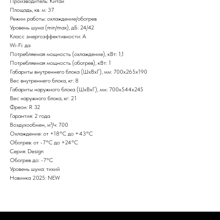
Производитель: Китай
Площадь, кв. м: 37
Режим работы: охлаждение/обогрев
Уровень шума (min/max), дБ: 24/42
Класс энергоэффективности: A
Wi-Fi: да
Потребляемая мощность (охлаждение), кВт: 1,1
Потребляемая мощность (обогрев), кВт: 1
Габариты внутреннего блока (ШxВxГ), мм: 700x265x190
Вес внутреннего блока, кг: 8
Габариты наружного блока (ШxВxГ), мм: 700х544х245
Вес наружного блока, кг: 21
Фреон: R 32
Гарантия: 2 года
Воздухообмен, м³/ч: 700
Охлаждение: от +18°С до +43°С
Обогрев: от -7°С до +24°С
Серия: Design
Обогрев до: -7°С
Уровень шума: тихий
Новинка 2025: NEW