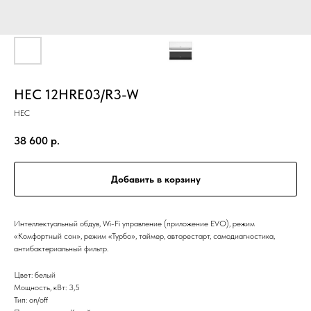
HEC 12HRE03/R3-W
HEC
38 600
р.
Добавить в корзину
Интеллектуальный обдув, Wi-Fi управление (приложение EVO), режим
«Комфортный сон», режим «Турбо», таймер, авторестарт, самодиагностика,
антибактериальный фильтр.
Цвет: белый
Мощность, кВт: 3,5
Тип: on/off