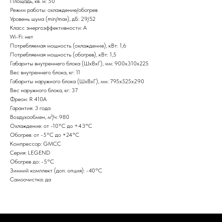
Площадь, кв. м: 50
Режим работы: охлаждение/обогрев
Уровень шума (min/max), дБ: 29/52
Класс энергоэффективности: А
Wi-Fi: нет
Потребляемая мощность (охлаждение), кВт: 1,6
Потребляемая мощность (обогрев), кВт: 1,5
Габариты внутреннего блока (ШxВxГ), мм: 900х310х225
Вес внутреннего блока, кг: 11
Габариты наружного блока (ШxВxГ), мм: 795х525х290
Вес наружного блока, кг: 37
Фреон: R 410A
Гарантия: 3 года
Воздухообмен, м³/ч: 980
Охлаждение: от -10°С до +43°С
Обогрев: от -5°С до +24°С
Компрессор: GMCC
Серия: LEGEND
Обогрев до: -5°С
Зимний комплект (доп. опция): -40°С
Самоочистка: да