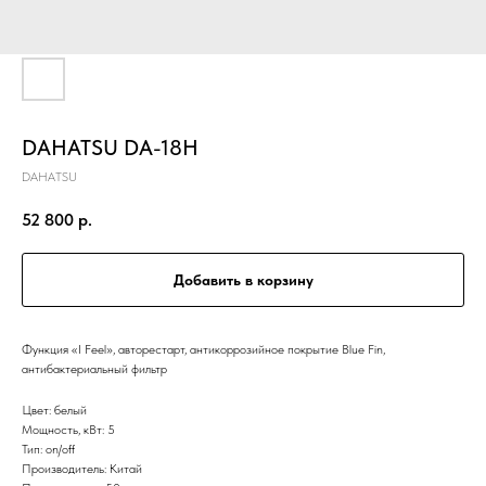
DAHATSU DA-18H
DAHATSU
52 800
р.
Добавить в корзину
Функция «I Feel», авторестарт, антикоррозийное покрытие Blue Fin,
антибактериальный фильтр
Цвет: белый
Мощность, кВт: 5
Тип: on/off
Производитель: Китай