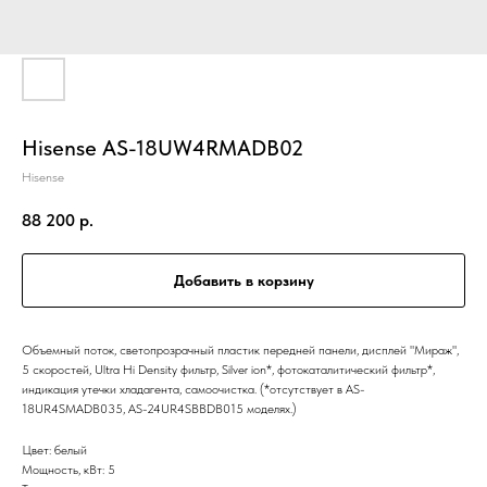
Hisense AS-18UW4RMADB02
Hisense
88 200
р.
Добавить в корзину
Объемный поток, светопрозрачный пластик передней панели, дисплей "Мираж",
5 скоростей, Ultra Hi Density фильтр, Silver ion*, фотокаталитический фильтр*,
индикация утечки хладагента, самоочистка. (*отсутствует в AS-
18UR4SMADB035, AS-24UR4SBBDB015 моделях.)
Цвет: белый
Мощность, кВт: 5