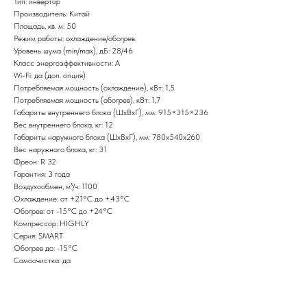
Тип: инвертор
Производитель: Китай
Площадь, кв. м: 50
Режим работы: охлаждение/обогрев
Уровень шума (min/max), дБ: 28/46
Класс энергоэффективности: А
Wi-Fi: да (доп. опция)
Потребляемая мощность (охлаждение), кВт: 1,5
Потребляемая мощность (обогрев), кВт: 1,7
Габариты внутреннего блока (ШxВxГ), мм: 915×315×236
Вес внутреннего блока, кг: 12
Габариты наружного блока (ШxВxГ), мм: 780x540x260
Вес наружного блока, кг: 31
Фреон: R 32
Гарантия: 3 года
Воздухообмен, м³/ч: 1100
Охлаждение: от +21°С до +43°С
Обогрев: от -15°С до +24°С
Компрессор: HIGHLY
Серия: SMART
Обогрев до: -15°С
Самоочистка: да