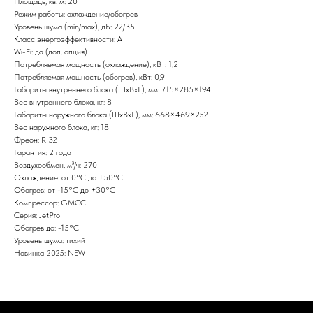
Площадь, кв. м: 20
Режим работы: охлаждение/обогрев
Уровень шума (min/max), дБ: 22/35
Класс энергоэффективности: А
Wi-Fi: да (доп. опция)
Потребляемая мощность (охлаждение), кВт: 1,2
Потребляемая мощность (обогрев), кВт: 0,9
Габариты внутреннего блока (ШxВxГ), мм: 715×285×194
Вес внутреннего блока, кг: 8
Габариты наружного блока (ШxВxГ), мм: 668×469×252
Вес наружного блока, кг: 18
Фреон: R 32
Гарантия: 2 года
Воздухообмен, м³/ч: 270
Охлаждение: от 0°С до +50°С
Обогрев: от -15°С до +30°С
Компрессор: GMCC
Серия: JetPro
Обогрев до: -15°С
Уровень шума: тихий
Новинка 2025: NEW