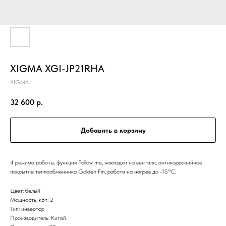
XIGMA XGI-JP21RHA
XIGMA
32 600
р.
Добавить в корзину
4 режима работы, функция Follow me, накладки на вентили, антикоррозийное
покрытие теплообменника Golden Fin, работа на нагрев до -15°С.
Цвет: белый
Мощность, кВт: 2
Тип: инвертор
Производитель: Китай