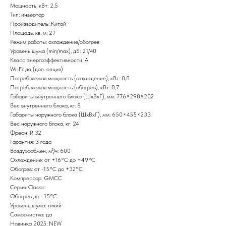
Мощность, кВт: 2,5
Тип: инвертор
Производитель: Китай
Площадь, кв. м: 27
Режим работы: охлаждение/обогрев
Уровень шума (min/max), дБ: 21/40
Класс энергоэффективности: А
Wi-Fi: да (доп. опция)
Потребляемая мощность (охлаждение), кВт: 0,8
Потребляемая мощность (обогрев), кВт: 0,7
Габариты внутреннего блока (ШxВxГ), мм: 776×298×202
Вес внутреннего блока, кг: 8
Габариты наружного блока (ШxВxГ), мм: 650×455×233
Вес наружного блока, кг: 24
Фреон: R 32
Гарантия: 3 года
Воздухообмен, м³/ч: 600
Охлаждение: от +16°С до +49°С
Обогрев: от -15°С до +32°С
Компрессор: GMCC
Серия: Сlassic
Обогрев до: -15°С
Уровень шума: тихий
Самоочистка: да
Новинка 2025: NEW