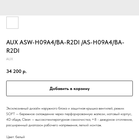
AUX ASW-H09A4/BA-R2DI /AS-H09A4/BA-
R2DI
AUX
34 200
р.
Добавить в корзину
Эксклюзивный дизайн наружного блока и защитная крышка вентилей, режим
SOFT — бережное охлаждение через перфорированную жалюзи, матовый корпус,
4D обдув, Clean — высокотемпературная самоочистка, +8 - дежурное отопление,
расширенный диапазон рабочего напряжения, легкий монтаж.
Цвет: белый