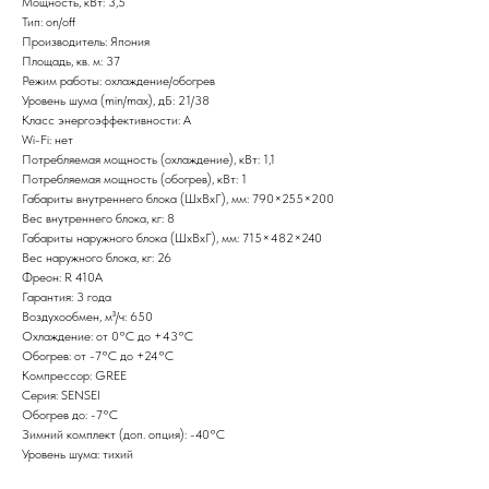
Мощность, кВт: 3,5
Тип: on/off
Производитель: Япония
Площадь, кв. м: 37
Режим работы: охлаждение/обогрев
Уровень шума (min/max), дБ: 21/38
Класс энергоэффективности: А
Wi-Fi: нет
Потребляемая мощность (охлаждение), кВт: 1,1
Потребляемая мощность (обогрев), кВт: 1
Габариты внутреннего блока (ШxВxГ), мм: 790×255×200
Вес внутреннего блока, кг: 8
Габариты наружного блока (ШxВxГ), мм: 715×482×240
Вес наружного блока, кг: 26
Фреон: R 410A
Гарантия: 3 года
Воздухообмен, м³/ч: 650
Охлаждение: от 0°С до +43°С
Обогрев: от -7°С до +24°С
Компрессор: GREE
Серия: SENSEI
Обогрев до: -7°С
Зимний комплект (доп. опция): -40°С
Уровень шума: тихий