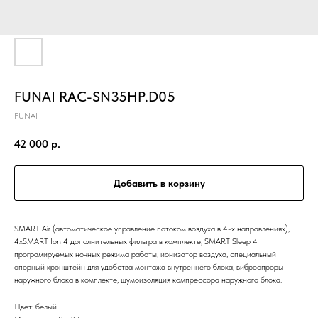
FUNAI RAC-SN35HP.D05
FUNAI
42 000
р.
Добавить в корзину
SMART Air (автоматическое управление потоком воздуха в 4-х направлениях),
4хSMART Ion 4 дополнительных фильтра в комплекте, SMART Sleep 4
програмируемых ночных режима работы, ионизатор воздуха, специальный
опорный кронштейн для удобства монтажа внутреннего блока, виброопроры
наружного блока в комплекте, шумоизоляция компрессора наружного блока.
Цвет: белый