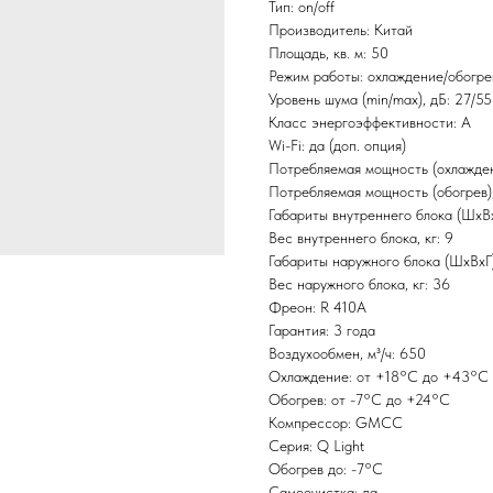
Тип: on/off
Производитель: Китай
Площадь, кв. м: 50
Режим работы: охлаждение/обогре
Уровень шума (min/max), дБ: 27/55
Класс энергоэффективности: А
Wi-Fi: да (доп. опция)
Потребляемая мощность (охлаждени
Потребляемая мощность (обогрев),
Габариты внутреннего блока (ШxВ
Вес внутреннего блока, кг: 9
Габариты наружного блока (ШxВxГ
Вес наружного блока, кг: 36
Фреон: R 410A
Гарантия: 3 года
Воздухообмен, м³/ч: 650
Охлаждение: от +18°С до +43°С
Обогрев: от -7°С до +24°С
Компрессор: GMCC
Серия: Q Light
Обогрев до: -7°С
Самоочистка: да