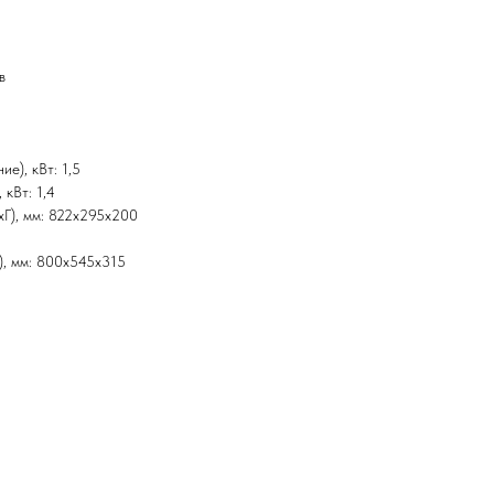
в
е), кВт: 1,5
 кВт: 1,4
xГ), мм: 822x295x200
), мм: 800х545х315