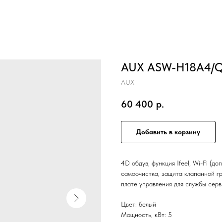
AUX ASW-H18A4/Q
AUX
60 400
р.
Добавить в корзину
4D обдув, функция Ifeel, Wi-Fi (д
самоочистка, защита клапанной гр
плате управления для службы серв
Цвет: белый
Мощность, кВт: 5