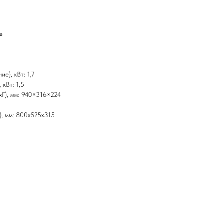
в
е), кВт: 1,7
 кВт: 1,5
xГ), мм: 940×316×224
), мм: 800x525x315