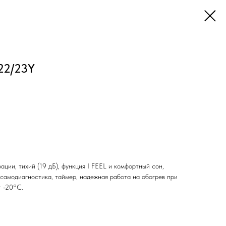
22/23Y
ции, тихий (19 дБ), функция I FEEL и комфортный сон,
, самодиагностика, таймер, надежная работа на обогрев при
т -20°С.