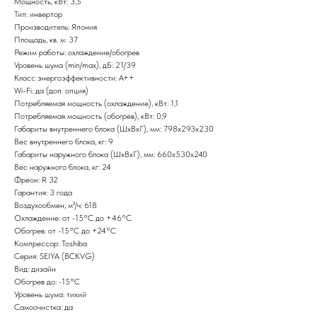
Мощность, кВт: 3,5
Тип: инвертор
Производитель: Япония
Площадь, кв. м: 37
Режим работы: охлаждение/обогрев
Уровень шума (min/max), дБ: 21/39
Класс энергоэффективности: А++
Wi-Fi: да (доп. опция)
Потребляемая мощность (охлаждение), кВт: 1,1
Потребляемая мощность (обогрев), кВт: 0,9
Габариты внутреннего блока (ШxВxГ), мм: 798x293x230
Вес внутреннего блока, кг: 9
Габариты наружного блока (ШxВxГ), мм: 660x530x240
Вес наружного блока, кг: 24
Фреон: R 32
Гарантия: 3 года
Воздухообмен, м³/ч: 618
Охлаждение: от -15°С до +46°С
Обогрев: от -15°С до +24°С
Компрессор: Toshiba
Серия: SEIYA (BCKVG)
Вид: дизайн
Обогрев до: -15°С
Уровень шума: тихий
Самоочистка: да