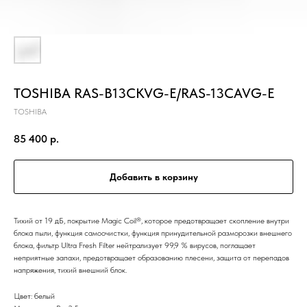
TOSHIBA RAS-B13CKVG-E/RAS-13CAVG-E
TOSHIBA
85 400
р.
Добавить в корзину
Тихий от 19 дБ, покрытие Magic Coil®, которое предотвращает скопление внутри
блока пыли, функция самоочистки, функция принудительной разморозки внешнего
блока, фильтр Ultra Fresh Filter нейтрализует 99,9 % вирусов, поглащает
неприятные запахи, предотвращает образованию плесени, защита от перепадов
напряжения, тихий внешний блок.
Цвет: белый