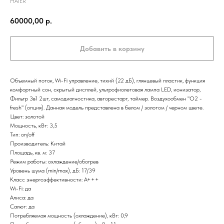
HAIER
60000,00
р.
Добавить в корзину
Объемный поток, Wi-Fi управление, тихий (22 дБ), глянцевый пластик, функция
комфортный сон, скрытый дисплей, ультрофиолетовая лампа LED, ионизатор,
Фильтр 3в1 2шт, самодиагностика, авторестарт, таймер. Воздухообмен "О2 -
fresh" (опция). Данная модель представлена в белом / золотом / черном цвете.
Цвет: золотой
Мощность, кВт: 3,5
Тип: on/off
Производитель: Китай
Площадь, кв. м: 37
Режим работы: охлаждение/обогрев
Уровень шума (min/max), дБ: 17/39
Класс энергоэффективности: A+++
Wi-Fi: да
Алиса: да
Салют: да
Потребляемая мощность (охлаждение), кВт: 0,9