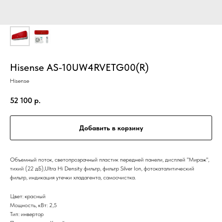
Hisense AS-10UW4RVETG00(R)
Hisense
52 100
р.
Добавить в корзину
Объемный поток, светопрозрачный пластик передней панели, дисплей "Мираж",
тихий (22 дБ),Ultra Hi Density фильтр, фильтр Silver Ion, фотокаталитический
фильтр, индикация утечки хладагента, самоочистка.
Цвет: красный
Мощность, кВт: 2,5
Тип: инвертор