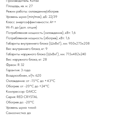
Производитель: Китай
Площадь, кв. м: 27
Режим работы: охлаждение/обогрев
Уровень шума (min/max), дБ: 22/39
Класс энергоэффективности: А++
Wi-Fi: да (доп. опция)
Потребляемая мощность (охлаждение), кВт: 1,6
Потребляемая мощность (обогрев), кВт: 1,6
Габариты внутреннего блока (ШxВxГ), мм: 950x275x208
Вес внутреннего блока, кг: 9
Габариты наружного блока (ШxВxГ), мм: 715x482x240
Вес наружного блока, кг: 28
Фреон: R 32
Гарантия: 3 года
Воздухообмен, м³/ч: 620
Охлаждение: от -15°С до +43°С
Обогрев: от -20°С до +24°С
Компрессор: GMCC
Серия: RED CRYSTAL
Обогрев до: -20°С
Уровень шума: тихий
Самоочистка: да