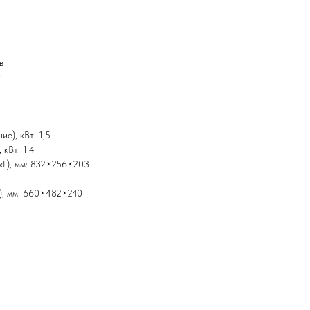
в
9
е), кВт: 1,5
 кВт: 1,4
xГ), мм: 832×256×203
Г), мм: 660×482×240