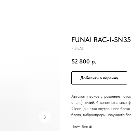
FUNAI RAC-I-SN3
FUNAI
52 800
р.
Добавить в корзину
Автоматическое управление потоко
опция), тихий, 4 дополнительных 
Clean (очистка внутреннего блок
блока, виброопроры наружного бло
Цвет: белый