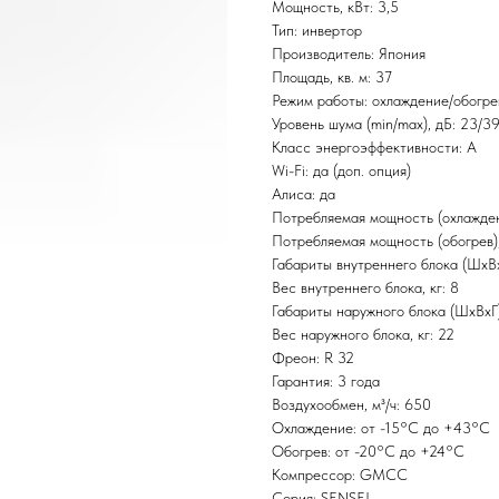
Мощность, кВт: 3,5
Тип: инвертор
Производитель: Япония
Площадь, кв. м: 37
Режим работы: охлаждение/обогре
Уровень шума (min/max), дБ: 23/3
Класс энергоэффективности: А
Wi-Fi: да (доп. опция)
Алиса: да
Потребляемая мощность (охлаждени
Потребляемая мощность (обогрев),
Габариты внутреннего блока (ШxВ
Вес внутреннего блока, кг: 8
Габариты наружного блока (ШxВx
Вес наружного блока, кг: 22
Фреон: R 32
Гарантия: 3 года
Воздухообмен, м³/ч: 650
Охлаждение: от -15°С до +43°С
Обогрев: от -20°С до +24°С
Компрессор: GMCC
Серия: SENSEI