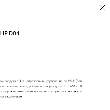
5HP.D04
м воздуха в 4-х направлениях, управление по Wi-fi (доп.
фильтра в комплекте, работа на нагрев до -20С, SMART ICE
а замораживанием), шумоизоляция компрессора наружного
ка в комплекте.