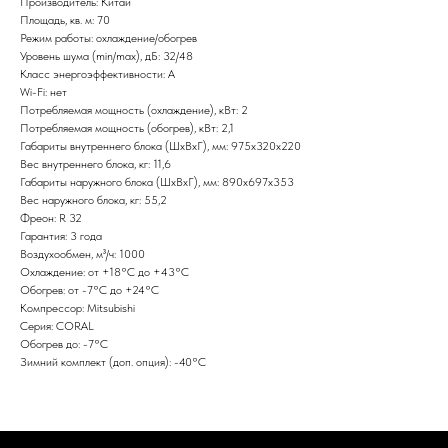
Производитель: Китай
Площадь, кв. м: 70
Режим работы: охлаждение/обогрев
Уровень шума (min/max), дБ: 32/48
Класс энергоэффективности: А
Wi-Fi: нет
Потребляемая мощность (охлаждение), кВт: 2
Потребляемая мощность (обогрев), кВт: 2,1
Габариты внутреннего блока (ШxВxГ), мм: 975х320х220
Вес внутреннего блока, кг: 11,6
Габариты наружного блока (ШxВxГ), мм: 890х697х353
Вес наружного блока, кг: 55,2
Фреон: R 32
Гарантия: 3 года
Воздухообмен, м³/ч: 1000
Охлаждение: от +18°С до +43°С
Обогрев: от -7°С до +24°С
Компрессор: Mitsubishi
Серия: CORAL
Обогрев до: -7°С
Зимний комплект (доп. опция): -40°С