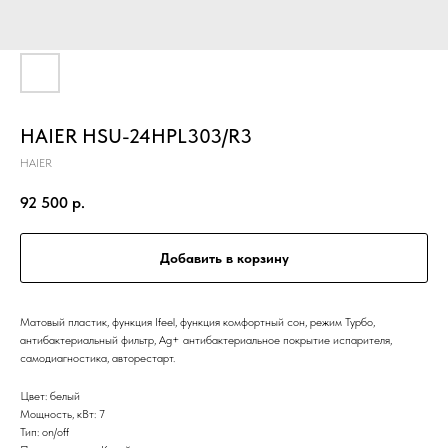
HAIER HSU-24HPL303/R3
HAIER
92 500
р.
Добавить в корзину
Матовый пластик, функция Ifeel, функция комфортный сон, режим Турбо,
антибактериальный фильтр, Ag+ антибактериальное покрытие испарителя,
самодиагностика, авторестарт.
Цвет: белый
Мощность, кВт: 7
Тип: on/off