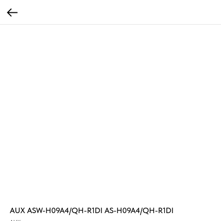
AUX ASW-H09A4/QH-R1DI AS-H09A4/QH-R1DI