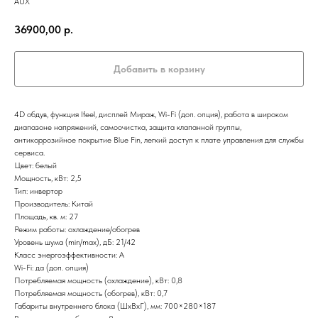
AUX
36900,00
р.
Добавить в корзину
4D обдув, функция Ifeel, дисплей Мираж, Wi-Fi (доп. опция), работа в широком
диапазоне напряжений, самоочистка, защита клапанной группы,
антикоррозийное покрытие Blue Fin, легкий доступ к плате управления для службы
сервиса.
Цвет: белый
Мощность, кВт: 2,5
Тип: инвертор
Производитель: Китай
Площадь, кв. м: 27
Режим работы: охлаждение/обогрев
Уровень шума (min/max), дБ: 21/42
Класс энергоэффективности: А
Wi-Fi: да (доп. опция)
Потребляемая мощность (охлаждение), кВт: 0,8
Потребляемая мощность (обогрев), кВт: 0,7
Габариты внутреннего блока (ШxВxГ), мм: 700×280×187