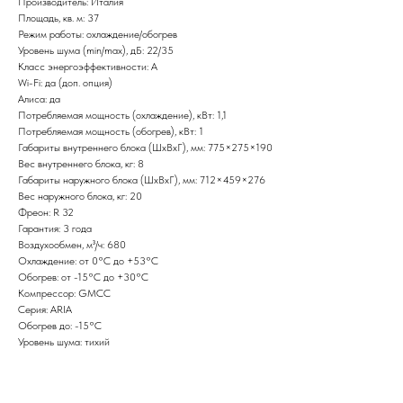
Производитель: Италия
Площадь, кв. м: 37
Режим работы: охлаждение/обогрев
Уровень шума (min/max), дБ: 22/35
Класс энергоэффективности: А
Wi-Fi: да (доп. опция)
Алиса: да
Потребляемая мощность (охлаждение), кВт: 1,1
Потребляемая мощность (обогрев), кВт: 1
Габариты внутреннего блока (ШxВxГ), мм: 775×275×190
Вес внутреннего блока, кг: 8
Габариты наружного блока (ШxВxГ), мм: 712×459×276
Вес наружного блока, кг: 20
Фреон: R 32
Гарантия: 3 года
Воздухообмен, м³/ч: 680
Охлаждение: от 0°С до +53°С
Обогрев: от -15°С до +30°С
Компрессор: GMCC
Серия: ARIA
Обогрев до: -15°С
Уровень шума: тихий