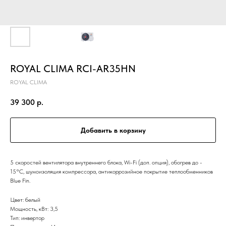
ROYAL CLIMA RCI-AR35HN
ROYAL CLIMA
39 300
р.
Добавить в корзину
5 скоростей вентилятора внутреннего блока, Wi-Fi (доп. опция), обогрев до -
15°C, шумоизоляция компрессора, антикоррозийное покрытие теплообменников
Blue Fin.
Цвет: белый
Мощность, кВт: 3,5
Тип: инвертор