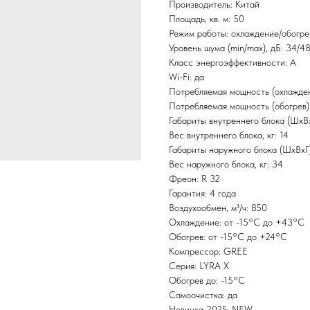
Производитель: Китай
Площадь, кв. м: 50
Режим работы: охлаждение/обогре
Уровень шума (min/max), дБ: 34/4
Класс энергоэффективности: А
Wi-Fi: да
Потребляемая мощность (охлаждени
Потребляемая мощность (обогрев),
Габариты внутреннего блока (ШxВ
Вес внутреннего блока, кг: 14
Габариты наружного блока (ШxВxГ
Вес наружного блока, кг: 34
Фреон: R 32
Гарантия: 4 года
Воздухообмен, м³/ч: 850
Охлаждение: от -15°С до +43°С
Обогрев: от -15°С до +24°С
Компрессор: GREE
Серия: LYRA X
Обогрев до: -15°С
Самоочистка: да
Новинка 2025: NEW