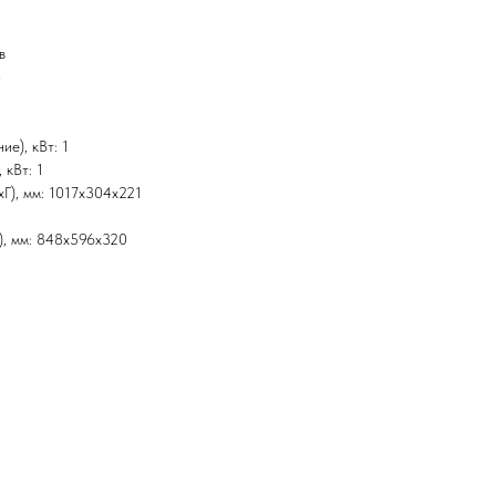
в
8
е), кВт: 1
 кВт: 1
xГ), мм: 1017x304x221
), мм: 848x596x320