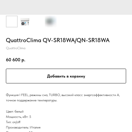
QuattroClima QV-SR18WA/QN-SR18WA
QuattroClima
60 600
р.
Добавить в корзину
Функция I FEEL, режимы сна, TURBO, высокий класс энергоэффективности А,
точное поддержание температуры.
Цвет: белый
Мощность, кВт: 5
Тип: on/off
Производитель: Италия