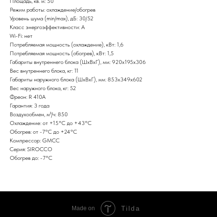
Площадь, кв. м: 50
Режим работы: охлаждение/обогрев
Уровень шума (min/max), дБ: 30/52
Класс энергоэффективности: А
Wi-Fi: нет
Потребляемая мощность (охлаждение), кВт: 1,6
Потребляемая мощность (обогрев), кВт: 1,5
Габариты внутреннего блока (ШxВxГ), мм: 920х195х306
Вес внутреннего блока, кг: 11
Габариты наружного блока (ШxВxГ), мм: 853х349х602
Вес наружного блока, кг: 52
Фреон: R 410A
Гарантия: 3 года
Воздухообмен, м³/ч: 850
Охлаждение: от +15°С до +43°С
Обогрев: от -7°С до +24°С
Компрессор: GMCC
Серия: SIROCCO
Обогрев до: -7°С
Tilda
Made on