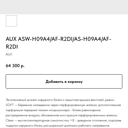
AUX ASW-H09A4/AF-R2DI/AS-H09A4/AF-
R2DI
AUX
64 300
р.
Добавить в корзину
Эксклюзивный дизайн наружного блока и защитная крышка вентилей, режим
SOFT — бережное охлаждение через перфорированную жалюзи, дополнительная
перфорация передней панели кондиционера - более равномерное
распределение воздуха, обновленная конструкция перфорированнных жалюзи,
Clean — высокотемпературная самоочистка, +8 - дежурное отопление, подогрев
поддона наружного блока, расширенный диапазон рабочего напряжения.