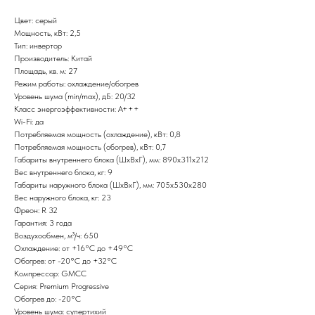
Цвет: серый
Мощность, кВт: 2,5
Тип: инвертор
Производитель: Китай
Площадь, кв. м: 27
Режим работы: охлаждение/обогрев
Уровень шума (min/max), дБ: 20/32
Класс энергоэффективности: A+++
Wi-Fi: да
Потребляемая мощность (охлаждение), кВт: 0,8
Потребляемая мощность (обогрев), кВт: 0,7
Габариты внутреннего блока (ШxВxГ), мм: 890x311x212
Вес внутреннего блока, кг: 9
Габариты наружного блока (ШxВxГ), мм: 705x530x280
Вес наружного блока, кг: 23
Фреон: R 32
Гарантия: 3 года
Воздухообмен, м³/ч: 650
Охлаждение: от +16°С до +49°С
Обогрев: от -20°С до +32°С
Компрессор: GMCC
Серия: Premium Progressive
Обогрев до: -20°С
Уровень шума: супертихий