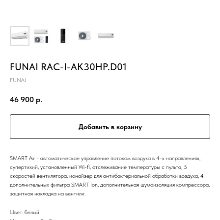
FUNAI RAC-I-AK30HP.D01
FUNAI
46 900
р.
Добавить в корзину
SMART Air - автоматическое управление потоком воздуха в 4-х направлениях,
супертихий, установленный Wi-fi, отслеживание температуры с пульта, 5
скоростей вентилятора, ионайзер для антибактериальной обработки воздуха, 4
дополнительных фильтра SMART Ion, дополнительная шумоизоляция компрессора,
защитная накладка на вентили.
Цвет: белый