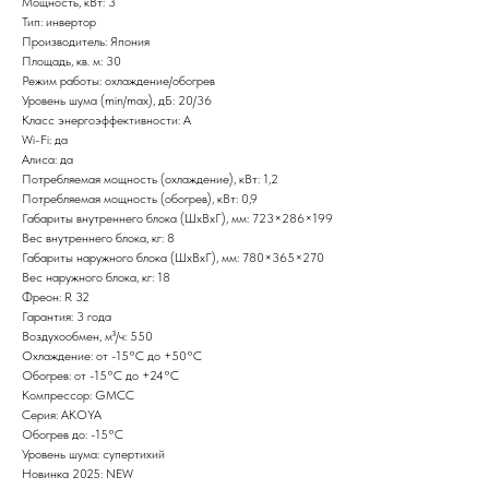
Мощность, кВт: 3
Тип: инвертор
Производитель: Япония
Площадь, кв. м: 30
Режим работы: охлаждение/обогрев
Уровень шума (min/max), дБ: 20/36
Класс энергоэффективности: А
Wi-Fi: да
Алиса: да
Потребляемая мощность (охлаждение), кВт: 1,2
Потребляемая мощность (обогрев), кВт: 0,9
Габариты внутреннего блока (ШxВxГ), мм: 723×286×199
Вес внутреннего блока, кг: 8
Габариты наружного блока (ШxВxГ), мм: 780×365×270
Вес наружного блока, кг: 18
Фреон: R 32
Гарантия: 3 года
Воздухообмен, м³/ч: 550
Охлаждение: от -15°С до +50°С
Обогрев: от -15°С до +24°С
Компрессор: GMCC
Серия: AKOYA
Обогрев до: -15°С
Уровень шума: супертихий
Новинка 2025: NEW