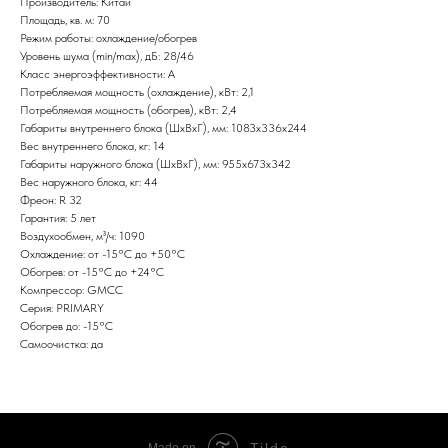
Производитель: Китай
Площадь, кв. м: 70
Режим работы: охлаждение/обогрев
Уровень шума (min/max), дБ: 28/46
Класс энергоэффективности: А
Потребляемая мощность (охлаждение), кВт: 2,1
Потребляемая мощность (обогрев), кВт: 2,4
Габариты внутреннего блока (ШxВxГ), мм: 1083x336x244
Вес внутреннего блока, кг: 14
Габариты наружного блока (ШxВxГ), мм: 955x673x342
Вес наружного блока, кг: 44
Фреон: R 32
Гарантия: 5 лет
Воздухообмен, м³/ч: 1090
Охлаждение: от -15°С до +50°С
Обогрев: от -15°С до +24°С
Компрессор: GMCC
Серия: PRIMARY
Обогрев до: -15°С
Самоочистка: да
Tilda
Made on