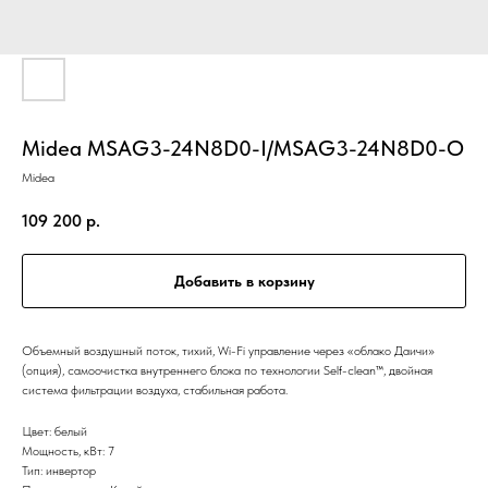
Midea MSAG3-24N8D0-I/MSAG3-24N8D0-O
Midea
109 200
р.
Добавить в корзину
Объемный воздушный поток, тихий, Wi-Fi управление через «облако Даичи»
(опция), самоочистка внутреннего блока по технологии Self-clean™, двойная
система фильтрации воздуха, стабильная работа.
Цвет: белый
Мощность, кВт: 7
Тип: инвертор