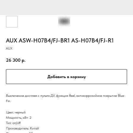
AUX ASW-H07B4/FJ-BR1 AS-H07B4/FJ-R1
AUX
26 300
р.
Добавить в корзину
Выключение дисплея с пульта ДУ, функция Ifeel, антикоррозийное покрытие Blue
Fin.
Цвет: черный
Мощность, кВт: 2
Тип: on/off
Производитель: Китай