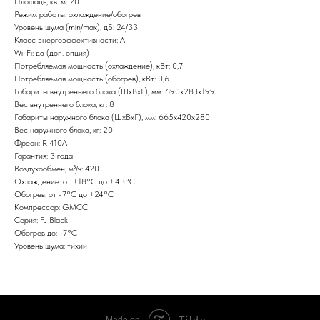
Площадь, кв. м: 20
Режим работы: охлаждение/обогрев
Уровень шума (min/max), дБ: 24/33
Класс энергоэффективности: А
Wi-Fi: да (доп. опция)
Потребляемая мощность (охлаждение), кВт: 0,7
Потребляемая мощность (обогрев), кВт: 0,6
Габариты внутреннего блока (ШxВxГ), мм: 690x283x199
Вес внутреннего блока, кг: 8
Габариты наружного блока (ШxВxГ), мм: 665х420х280
Вес наружного блока, кг: 20
Фреон: R 410A
Гарантия: 3 года
Воздухообмен, м³/ч: 420
Охлаждение: от +18°С до +43°С
Обогрев: от -7°С до +24°С
Компрессор: GMCC
Серия: FJ Black
Обогрев до: -7°С
Уровень шума: тихий
Tilda
Made on