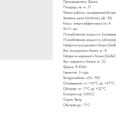
Производитель: Дания
Площадь, кв. м: 37
Режим работы: охлаждение/обогре
Уровень шума (min/max), дБ: 30/
Класс энергоэффективности: А
Wi-Fi: нет
Потребляемая мощность (охлаждени
Потребляемая мощность (обогрев),
Габариты внутреннего блока (ШxВ
Вес внутреннего блока, кг: 8
Габариты наружного блока (ШxВxГ
Вес наружного блока, кг: 22
Фреон: R 410A
Гарантия: 3 года
Воздухообмен, м³/ч: 700
Охлаждение: от +16°С до +43°С
Обогрев: от -7°С до +32°С
Компрессор: GMCC
Серия: Berg
Обогрев до: -7°С