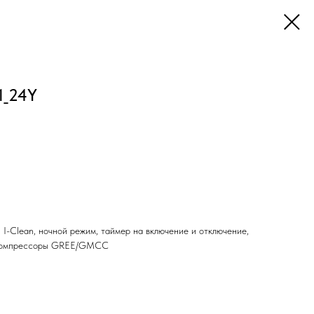
1_24Y
 I-Clean, ночной режим, таймер на включение и отключение,
 компрессоры GREE/GMCC