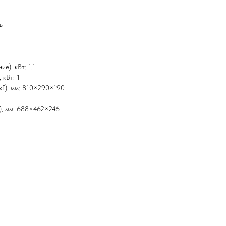
в
е), кВт: 1,1
 кВт: 1
xГ), мм: 810×290×190
), мм: 688×462×246