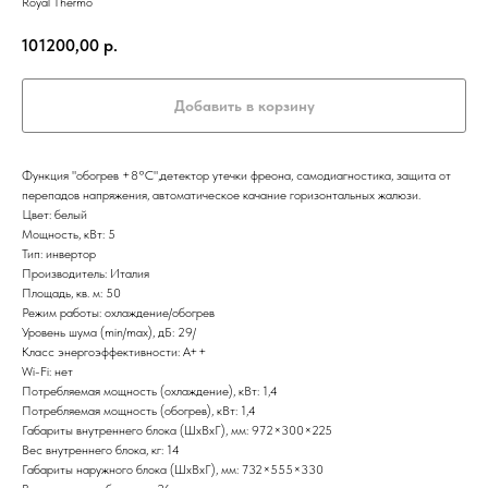
Royal Thermo
101200,00
р.
Добавить в корзину
Функция "обогрев +8°C",детектор утечки фреона, самодиагностика, защита от
перепадов напряжения, автоматическое качание горизонтальных жалюзи.
Цвет: белый
Мощность, кВт: 5
Тип: инвертор
Производитель: Италия
Площадь, кв. м: 50
Режим работы: охлаждение/обогрев
Уровень шума (min/max), дБ: 29/
Класс энергоэффективности: А++
Wi-Fi: нет
Потребляемая мощность (охлаждение), кВт: 1,4
Потребляемая мощность (обогрев), кВт: 1,4
Габариты внутреннего блока (ШxВxГ), мм: 972×300×225
Вес внутреннего блока, кг: 14
Габариты наружного блока (ШxВxГ), мм: 732×555×330