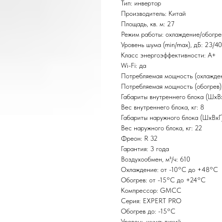
Тип: инвертор
Производитель: Китай
Площадь, кв. м: 27
Режим работы: охлаждение/обогре
Уровень шума (min/max), дБ: 23/40
Класс энергоэффективности: А+
Wi-Fi: да
Потребляемая мощность (охлаждени
Потребляемая мощность (обогрев),
Габариты внутреннего блока (ШxВ
Вес внутреннего блока, кг: 8
Габариты наружного блока (ШxВxГ
Вес наружного блока, кг: 22
Фреон: R 32
Гарантия: 3 года
Воздухообмен, м³/ч: 610
Охлаждение: от -10°С до +48°С
Обогрев: от -15°С до +24°С
Компрессор: GMCC
Серия: EXPERT PRO
Обогрев до: -15°С
Уровень шума: тихий