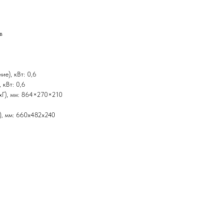
в
е), кВт: 0,6
 кВт: 0,6
xГ), мм: 864×270×210
), мм: 660x482x240