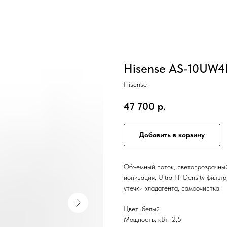
Hisense AS-10UW4
Hisense
47 700
р.
Добавить в корзину
Объемный поток, светопрозрачный
ионизация, Ultra Hi Density фильт
утечки хладагента, самоочистка.
Цвет: белый
Мощность, кВт: 2,5