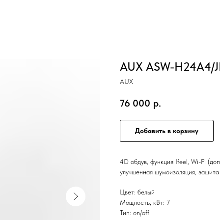
AUX ASW-H24A4/JD
AUX
76 000
р.
Добавить в корзину
4D обдув, функция Ifeel, Wi-Fi (д
улучшенная шумоизоляция, защита 
Цвет: белый
Мощность, кВт: 7
Тип: on/off