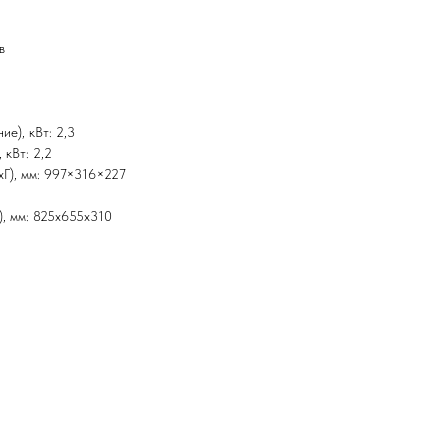
в
е), кВт: 2,3
 кВт: 2,2
xГ), мм: 997×316×227
), мм: 825х655х310