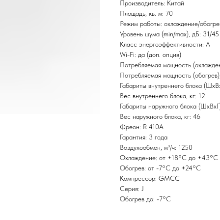
Производитель: Китай
Площадь, кв. м: 70
Режим работы: охлаждение/обогре
Уровень шума (min/max), дБ: 31/45
Класс энергоэффективности: А
Wi-Fi: да (доп. опция)
Потребляемая мощность (охлаждени
Потребляемая мощность (обогрев),
Габариты внутреннего блока (ШxВ
Вес внутреннего блока, кг: 12
Габариты наружного блока (ШxВxГ
Вес наружного блока, кг: 46
Фреон: R 410A
Гарантия: 3 года
Воздухообмен, м³/ч: 1250
Охлаждение: от +18°С до +43°С
Обогрев: от -7°С до +24°С
Компрессор: GMCC
Серия: J
Обогрев до: -7°С