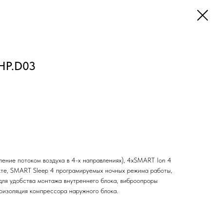
HP.D03
ление потоком воздуха в 4-х направлениях), 4хSMART Ion 4
кте, SMART Sleep 4 програмируемых ночных режима работы,
ля удобства монтажа внутреннего блока, виброопроры
моизоляция компрессора наружного блока.