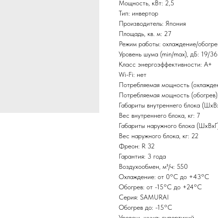
Мощность, кВт: 2,5
Тип: инвертор
Производитель: Япония
Площадь, кв. м: 27
Режим работы: охлаждение/обогре
Уровень шума (min/max), дБ: 19/36
Класс энергоэффективности: А+
Wi-Fi: нет
Потребляемая мощность (охлаждени
Потребляемая мощность (обогрев),
Габариты внутреннего блока (ШxВ
Вес внутреннего блока, кг: 7
Габариты наружного блока (ШxВx
Вес наружного блока, кг: 22
Фреон: R 32
Гарантия: 3 года
Воздухообмен, м³/ч: 550
Охлаждение: от 0°С до +43°С
Обогрев: от -15°С до +24°С
Серия: SAMURAI
Обогрев до: -15°С
Уровень шума: супертихий