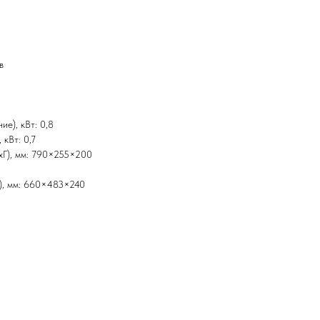
в
е), кВт: 0,8
 кВт: 0,7
xГ), мм: 790×255×200
Г), мм: 660×483×240