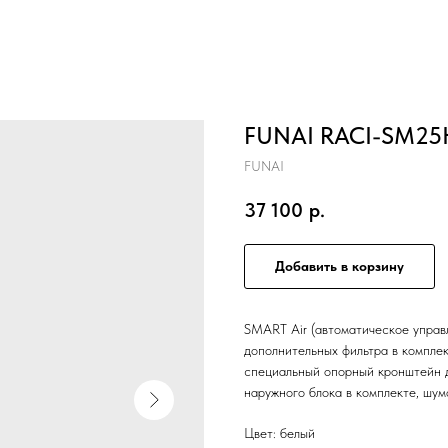
FUNAI RACI-SM25
FUNAI
37 100
р.
Добавить в корзину
SMART Air (автоматическое управ
дополнительных фильтра в компле
специальный опорный кронштейн д
наружного блока в комплекте, шу
Цвет: белый