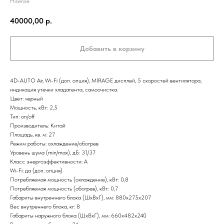
Hisense
40000,00
р.
Добавить в корзину
4D-AUTO Air, Wi-Fi (доп. опция), MIRAGE дисплей, 5 скоростей вентилятора,
индикация утечки хладагента, самоочистка.
Цвет: черный
Мощность, кВт: 2,5
Тип: on/off
Производитель: Китай
Площадь, кв. м: 27
Режим работы: охлаждение/обогрев
Уровень шума (min/max), дБ: 31/37
Класс энергоэффективности: А
Wi-Fi: да (доп. опция)
Потребляемая мощность (охлаждение), кВт: 0,8
Потребляемая мощность (обогрев), кВт: 0,7
Габариты внутреннего блока (ШxВxГ), мм: 880x275x207
Вес внутреннего блока, кг: 8
Габариты наружного блока (ШxВxГ), мм: 660x482x240