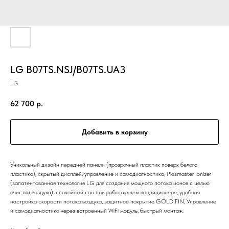
LG B07TS.NSJ/B07TS.UA3
LG
62 700
р.
Добавить в корзину
Уникальный дизайн передней панели (прозрачный пластик поверх белого
пластика), скрытый дисплей, управление и самодиагностика, Plasmaster Ionizer
(запатентованная технология LG для создания мощного потока ионов с целью
очистки воздуха), спокойный сон при работающем кондиционере, удобная
настройка скорости потока воздуха, защитное покрытие GOLD FIN, Управление
и самодиагностика через встроенный WiFi модуль, быстрый монтаж.