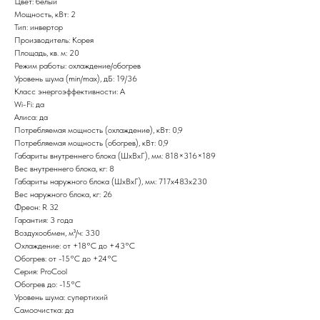
Цвет: белый
Мощность, кВт: 2
Тип: инвертор
Производитель: Корея
Площадь, кв. м: 20
Режим работы: охлаждение/обогрев
Уровень шума (min/max), дБ: 19/36
Класс энергоэффективности: А
Wi-Fi: да
Алиса: да
Потребляемая мощность (охлаждение), кВт: 0,9
Потребляемая мощность (обогрев), кВт: 0,9
Габариты внутреннего блока (ШxВxГ), мм: 818×316×189
Вес внутреннего блока, кг: 8
Габариты наружного блока (ШxВxГ), мм: 717х483х230
Вес наружного блока, кг: 26
Фреон: R 32
Гарантия: 3 года
Воздухообмен, м³/ч: 330
Охлаждение: от +18°С до +43°С
Обогрев: от -15°С до +24°С
Серия: ProCool
Обогрев до: -15°С
Уровень шума: супертихий
Самоочистка: да