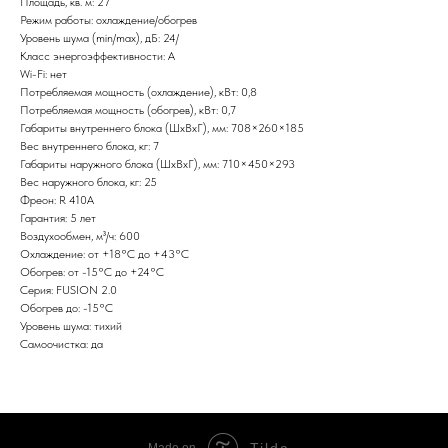
Площадь, кв. м: 27
Режим работы: охлаждение/обогрев
Уровень шума (min/max), дБ: 24/
Класс энергоэффективности: А
Wi-Fi: нет
Потребляемая мощность (охлаждение), кВт: 0,8
Потребляемая мощность (обогрев), кВт: 0,7
Габариты внутреннего блока (ШxВxГ), мм: 708×260×185
Вес внутреннего блока, кг: 7
Габариты наружного блока (ШxВxГ), мм: 710×450×293
Вес наружного блока, кг: 25
Фреон: R 410A
Гарантия: 5 лет
Воздухообмен, м³/ч: 600
Охлаждение: от +18°С до +43°С
Обогрев: от -15°С до +24°С
Серия: FUSION 2.0
Обогрев до: -15°С
Уровень шума: тихий
Самоочистка: да
Tilda
Made on