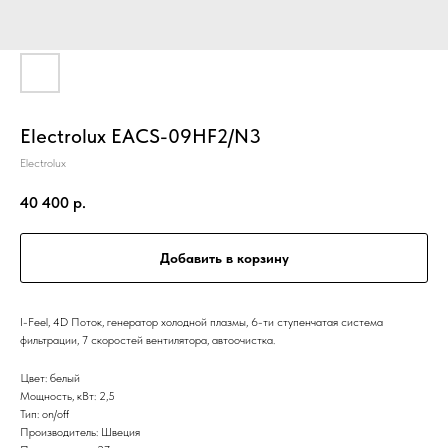
Electrolux EACS-09HF2/N3
Electrolux
40 400
р.
Добавить в корзину
I-Feel, 4D Поток, генератор холодной плазмы, 6-ти ступенчатая система
фильтрации, 7 скоростей вентилятора, автоочистка.
Цвет: белый
Мощность, кВт: 2,5
Тип: on/off
Производитель: Швеция