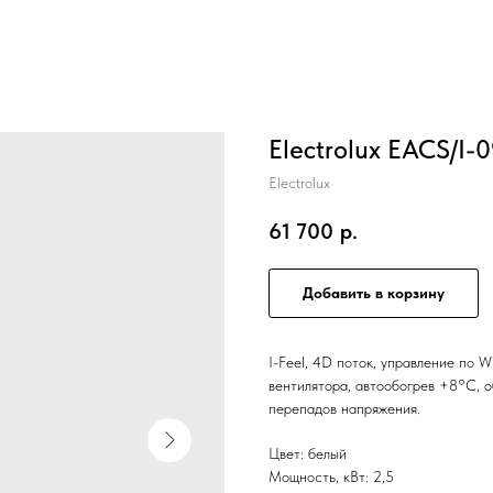
Electrolux EACS/I
Electrolux
61 700
р.
Добавить в корзину
I-Feel, 4D поток, управление по W
вентилятора, автообогрев +8°С, о
перепадов напряжения.
Цвет: белый
Мощность, кВт: 2,5