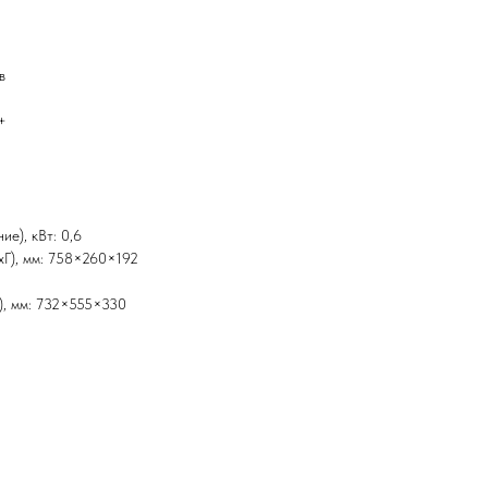
в
+
е), кВт: 0,6
xГ), мм: 758×260×192
), мм: 732×555×330