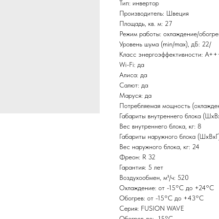
Тип: инвертор
Производитель: Швеция
Площадь, кв. м: 27
Режим работы: охлаждение/обогре
Уровень шума (min/max), дБ: 22/
Класс энергоэффективности: А++
Wi-Fi: да
Алиса: да
Салют: да
Маруся: да
Потребляемая мощность (охлаждени
Габариты внутреннего блока (ШxВ
Вес внутреннего блока, кг: 8
Габариты наружного блока (ШxВxГ
Вес наружного блока, кг: 24
Фреон: R 32
Гарантия: 5 лет
Воздухообмен, м³/ч: 520
Охлаждение: от -15°С до +24°С
Обогрев: от -15°С до +43°С
Серия: FUSION WAVE
Обогрев до: -15°С