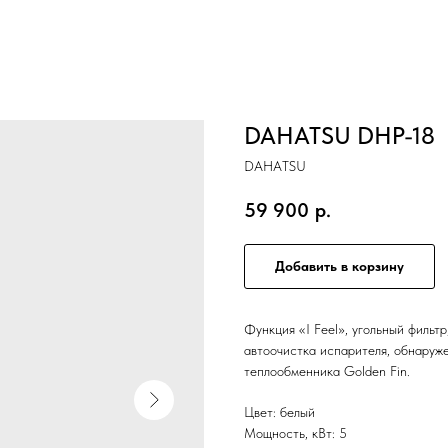
DAHATSU DHP-18
DAHATSU
59 900
р.
Добавить в корзину
Функция «I Feel», угольный фильт
автоочистка испарителя, обнаруж
теплообменника Golden Fin.
Цвет: белый
Мощность, кВт: 5