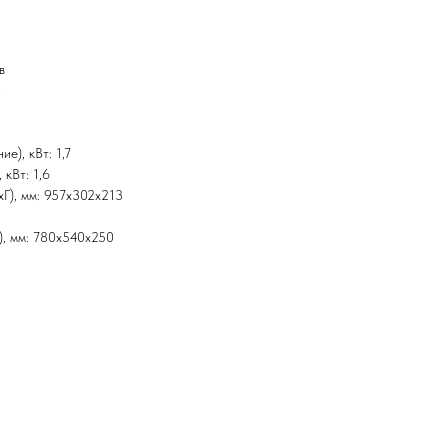
в
8
е), кВт: 1,7
 кВт: 1,6
xГ), мм: 957x302x213
), мм: 780x540x250