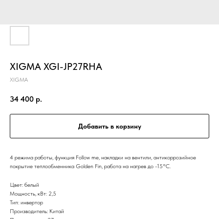
XIGMA XGI-JP27RHA
XIGMA
34 400
р.
Добавить в корзину
4 режима работы, функция Follow me, накладки на вентили, антикоррозийное
покрытие теплообменника Golden Fin, работа на нагрев до -15°С.
Цвет: белый
Мощность, кВт: 2,5
Тип: инвертор
Производитель: Китай