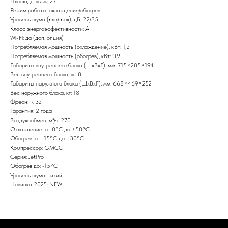
Площадь, кв. м: 27
Режим работы: охлаждение/обогрев
Уровень шума (min/max), дБ: 22/35
Класс энергоэффективности: А
Wi-Fi: да (доп. опция)
Потребляемая мощность (охлаждение), кВт: 1,2
Потребляемая мощность (обогрев), кВт: 0,9
Габариты внутреннего блока (ШxВxГ), мм: 715×285×194
Вес внутреннего блока, кг: 8
Габариты наружного блока (ШxВxГ), мм: 668×469×252
Вес наружного блока, кг: 18
Фреон: R 32
Гарантия: 2 года
Воздухообмен, м³/ч: 270
Охлаждение: от 0°С до +50°С
Обогрев: от -15°С до +30°С
Компрессор: GMCC
Серия: JetPro
Обогрев до: -15°С
Уровень шума: тихий
Новинка 2025: NEW