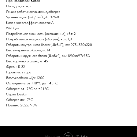
Производитель: Китай
Площадь, кв. м: 70
Режим работы: охлаждение/обогрев
Уровень шума (min/max), дБ: 32/48
Класс энергоэффективности: A
Wi-Fi: да
Потребляемая мощность (охлаждение), кВт: 2
Потребляемая мощность (обогрев), кВт: 1,8
Габариты внутреннего блока (ШxВxГ), мм: 975x320x220
Вес внутреннего блока, кг: 14
Габариты наружного блока (ШxВxГ), мм: 890x697x353
Вес наружного блока, кг: 45
Фреон: R 32
Гарантия: 2 года
Воздухообмен, м³/ч: 1200
Охлаждение: от +18°С до +43°С
Обогрев: от -7°С до +24°С
Серия: Design
Обогрев до: -7°С
Новинка 2025: NEW
Tilda
Made on