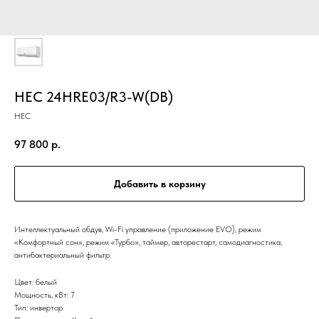
HEC 24HRE03/R3-W(DB)
HEC
97 800
р.
Добавить в корзину
Интеллектуальный обдув, Wi-Fi управление (приложение EVO), режим
«Комфортный сон», режим «Турбо», таймер, авторестарт, самодиагностика,
антибактериальный фильтр.
Цвет: белый
Мощность, кВт: 7
Тип: инвертор