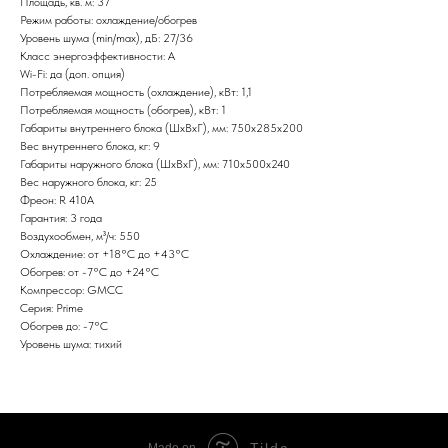
Площадь, кв. м: 37
Режим работы: охлаждение/обогрев
Уровень шума (min/max), дБ: 27/36
Класс энергоэффективности: А
Wi-Fi: да (доп. опция)
Потребляемая мощность (охлаждение), кВт: 1,1
Потребляемая мощность (обогрев), кВт: 1
Габариты внутреннего блока (ШxВxГ), мм: 750x285x200
Вес внутреннего блока, кг: 9
Габариты наружного блока (ШxВxГ), мм: 710х500х240
Вес наружного блока, кг: 25
Фреон: R 410A
Гарантия: 3 года
Воздухообмен, м³/ч: 550
Охлаждение: от +18°С до +43°С
Обогрев: от -7°С до +24°С
Компрессор: GMCC
Серия: Prime
Обогрев до: -7°С
Уровень шума: тихий
Tilda
Made on