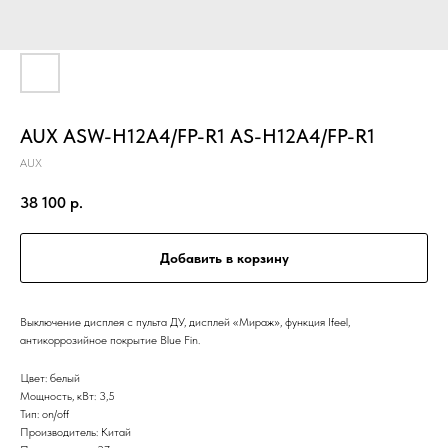
AUX ASW-H12A4/FP-R1 AS-H12A4/FP-R1
AUX
38 100
р.
Добавить в корзину
Выключение дисплея с пульта ДУ, дисплей «Мираж», функция Ifeel,
антикоррозийное покрытие Blue Fin.
Цвет: белый
Мощность, кВт: 3,5
Тип: on/off
Производитель: Китай