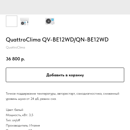
QuattroClima QV-BE12WD/QN-BE12WD
QuattroClima
36 800
р.
Добавить в корзину
Точное поддержание температуры, авторестарт, самодиагностика, сниженный
уровень шума от 24 дБ, режим сна.
Цвет: белый
Мощность, кВт: 3,5
Тип: on/off
Производитель: Италия