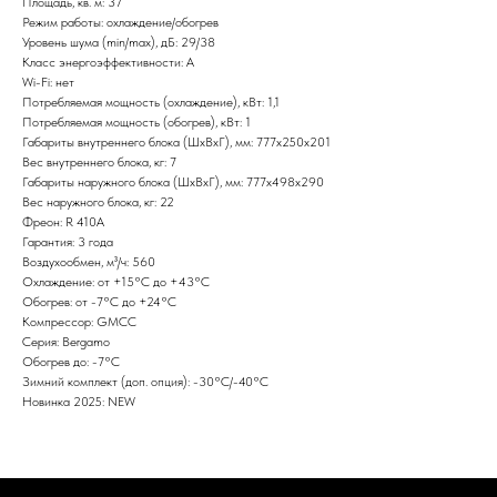
Площадь, кв. м: 37
Режим работы: охлаждение/обогрев
Уровень шума (min/max), дБ: 29/38
Класс энергоэффективности: А
Wi-Fi: нет
Потребляемая мощность (охлаждение), кВт: 1,1
Потребляемая мощность (обогрев), кВт: 1
Габариты внутреннего блока (ШxВxГ), мм: 777х250х201
Вес внутреннего блока, кг: 7
Габариты наружного блока (ШxВxГ), мм: 777х498х290
Вес наружного блока, кг: 22
Фреон: R 410A
Гарантия: 3 года
Воздухообмен, м³/ч: 560
Охлаждение: от +15°С до +43°С
Обогрев: от -7°С до +24°С
Компрессор: GMCC
Серия: Bergamo
Обогрев до: -7°С
Зимний комплект (доп. опция): -30°С/-40°С
Новинка 2025: NEW